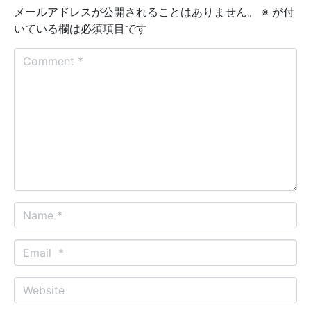
メールアドレスが公開されることはありません。
※
が付
いている欄は必須項目です
C
o
m
m
e
n
t
*
N
a
m
E
e
m
*
a
W
i
e