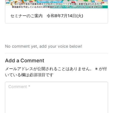
セミナーのご案内 令和8年7月14日(火)
No comment yet, add your voice below!
Add a Comment
メールアドレスが公開されることはありません。
※
が付
いている欄は必須項目です
C
o
m
m
e