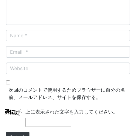
n
t
*
N
a
m
E
e
m
*
a
W
i
e
l
b
*
s
次回のコメントで使用するためブラウザーに自分の名
i
前、メールアドレス、サイトを保存する。
t
e
上に表示された文字を入力してください。